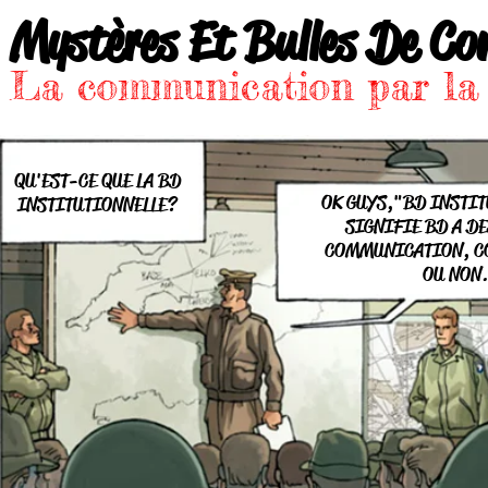
Mystères Et Bulles De Co
La communication par l
QU'EST-CE QUE LA BD
OK GUYS,"BD INSTIT
INSTITUTIONNELLE?
SIGNIFIE BD A DE
COMMUNICATION, C
OU NON.